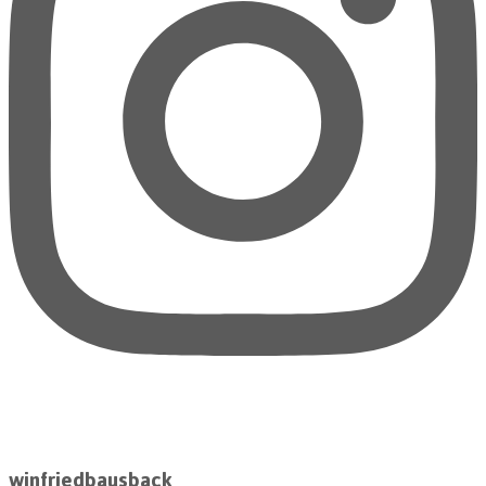
winfriedbausback